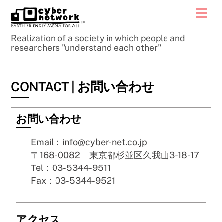
Skip
Men
to
content
Realization of a society in which people and
researchers "understand each other"
CONTACT | お問い合わせ
お問い合わせ
Email：info@cyber-net.co.jp
〒168-0082 東京都杉並区久我山3-18-17
Tel：03-5344-9511
Fax：03-5344-9521
アクセス