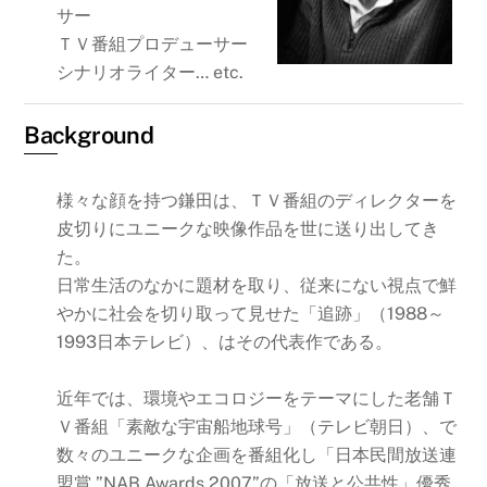
サー
ＴＶ番組プロデューサー
シナリオライター… etc.
Background
様々な顔を持つ鎌田は、ＴＶ番組のディレクターを
皮切りにユニークな映像作品を世に送り出してき
た。
日常生活のなかに題材を取り、従来にない視点で鮮
やかに社会を切り取って見せた「追跡」（1988～
1993日本テレビ）、はその代表作である。
近年では、環境やエコロジーをテーマにした老舗Ｔ
Ｖ番組「素敵な宇宙船地球号」（テレビ朝日）、で
数々のユニークな企画を番組化し「日本民間放送連
盟賞 ”NAB Awards 2007”の「放送と公共性」優秀