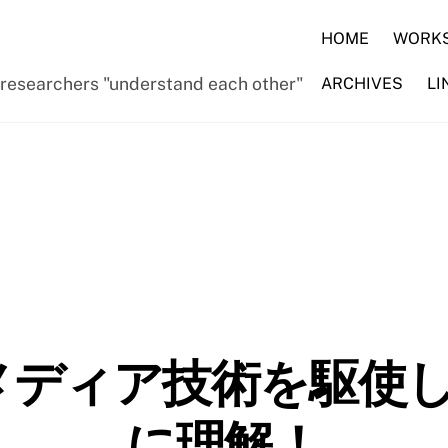
HOME
WORK
d researchers "understand each other"
ARCHIVES
LI
メディア技術を駆使
に理解！