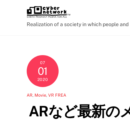
Skip
to
content
Realization of a society in which people an
07
01
2020
AR
,
Movie
,
VR
FREA
ARなど最新の