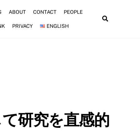
S
ABOUT
CONTACT
PEOPLE
Search
NK
PRIVACY
ENGLISH
して研究を直感的