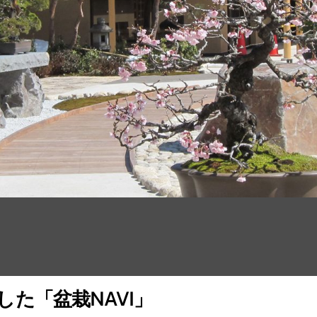
た「盆栽NAVI」