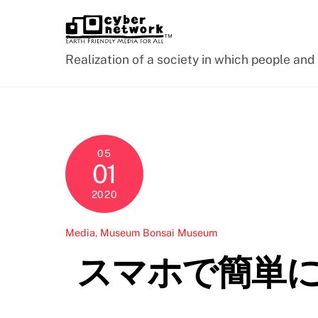
Skip
to
content
Realization of a society in which people an
05
01
2020
Media
,
Museum
Bonsai Museum
スマホで簡単